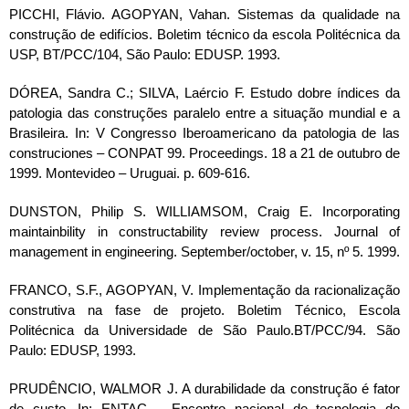
PICCHI, Flávio. AGOPYAN, Vahan. Sistemas da qualidade na
construção de edifícios. Boletim técnico da escola Politécnica da
USP, BT/PCC/104, São Paulo: EDUSP. 1993.
DÓREA, Sandra C.; SILVA, Laércio F. Estudo dobre índices da
patologia das construções paralelo entre a situação mundial e a
Brasileira. In: V Congresso Iberoamericano da patologia de las
construciones – CONPAT 99. Proceedings. 18 a 21 de outubro de
1999. Montevideo – Uruguai. p. 609-616.
DUNSTON, Philip S. WILLIAMSOM, Craig E. Incorporating
maintainbility in constructability review process. Journal of
management in engineering. September/october, v. 15, nº 5. 1999.
FRANCO, S.F., AGOPYAN, V. Implementação da racionalização
construtiva na fase de projeto. Boletim Técnico, Escola
Politécnica da Universidade de São Paulo.BT/PCC/94. São
Paulo: EDUSP, 1993.
PRUDÊNCIO, WALMOR J. A durabilidade da construção é fator
de custo. In: ENTAC – Encontro nacional de tecnologia do