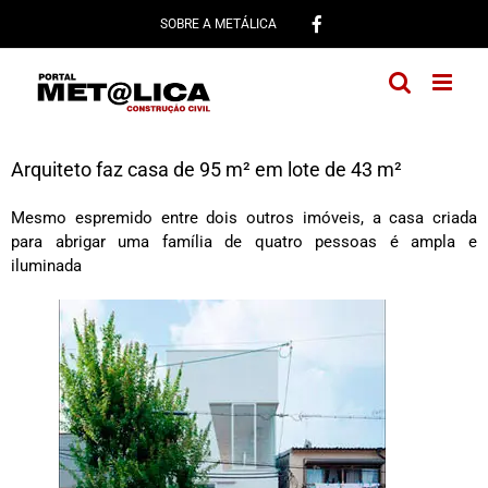
Ir
SOBRE A METÁLICA
para
o
conteúdo
Arquiteto faz casa de 95 m² em lote de 43 m²
Mesmo espremido entre dois outros imóveis, a casa criada
para abrigar uma família de quatro pessoas é ampla e
iluminada