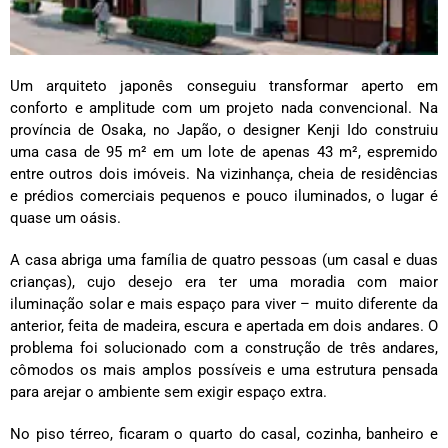
Um arquiteto japonês conseguiu transformar aperto em
conforto e amplitude com um projeto nada convencional. Na
província de Osaka, no Japão, o designer Kenji Ido construiu
uma casa de 95 m² em um lote de apenas 43 m², espremido
entre outros dois imóveis. Na vizinhança, cheia de residências
e prédios comerciais pequenos e pouco iluminados, o lugar é
quase um oásis.
A casa abriga uma família de quatro pessoas (um casal e duas
crianças), cujo desejo era ter uma moradia com maior
iluminação solar e mais espaço para viver – muito diferente da
anterior, feita de madeira, escura e apertada em dois andares. O
problema foi solucionado com a construção de três andares,
cômodos os mais amplos possíveis e uma estrutura pensada
para arejar o ambiente sem exigir espaço extra.
No piso térreo, ficaram o quarto do casal, cozinha, banheiro e