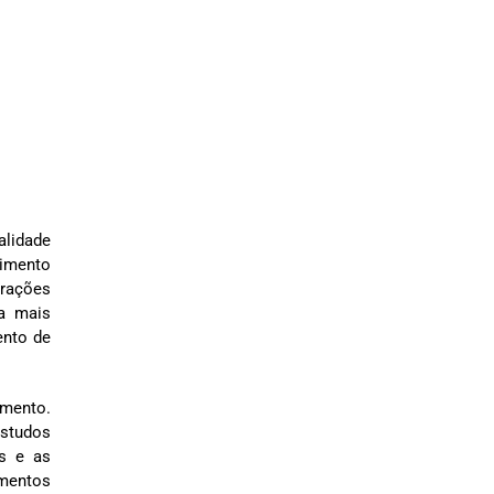
alidade
vimento
irações
ma mais
ento de
amento.
estudos
as e as
ementos