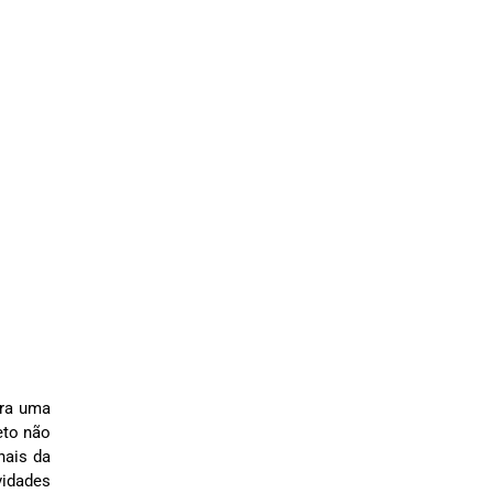
ara uma
eto não
nais da
vidades