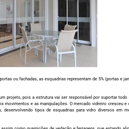
 portas ou fachadas, as esquadrias representam de 5% (portas e jan
m projeto, pois a estrutura vai ser responsável por suportar todo
os movimentos e as manipulações. O mercado vidreiro cresceu e 
, desenvolvendo tipos de esquadrias para vidro diversos em m
 assim como guarnições de vedação e ferragens, que estando ali