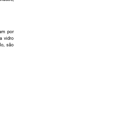
mam por
a vidro
lo, são