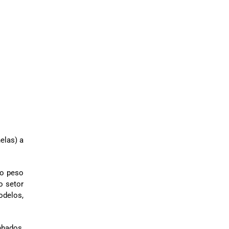
elas) a
 o peso
o setor
odelos,
nhados,