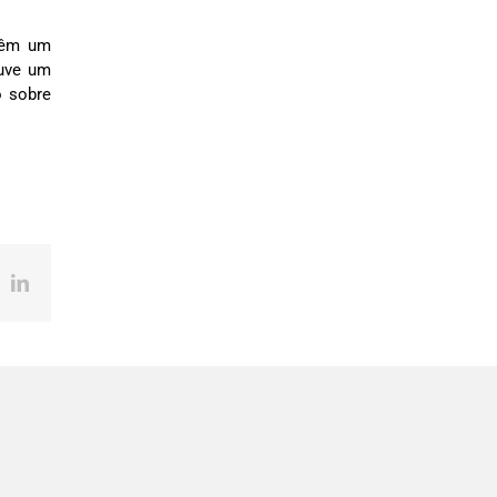
 têm um
ouve um
o sobre
ok
X
LinkedIn