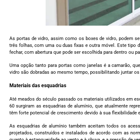
As portas de vidro, assim como os boxes de vidro, podem se
três folhas, com uma ou duas fixas e outra móvel. Este tipo 
fechar, com abertura que pode ser escolhida para dentro ou p
Uma opção tanto para portas como janelas é a camarão, qu
vidro são dobradas ao mesmo tempo, possibilitando juntar os
Materiais das esquadrias
Até meados do século passado os materiais utilizados em es
60 surgiram as esquadrias de alumínio, que atualmente repr
têm forte potencial de crescimento devido à sua flexibilidade e
As esquadrias de alumínio também aceitam todos os acess
projetados, construídos e instalados de acordo com as nor
quanto à estanqueidade ao vento e à chuva, e a pressão de ve