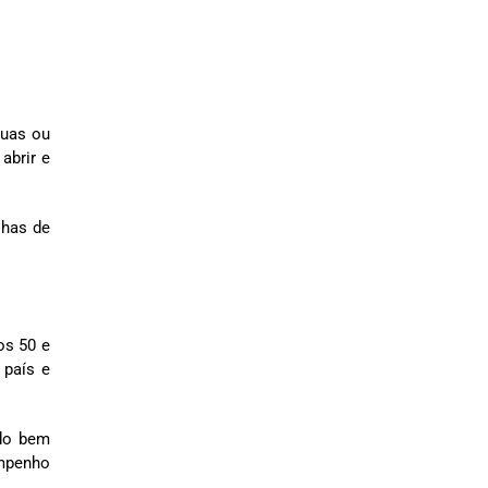
duas ou
abrir e
lhas de
os 50 e
 país e
ndo bem
empenho