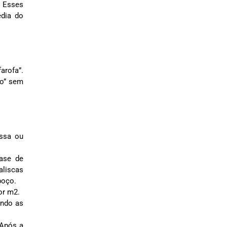
. Esses
édia do
arofa”.
lo” sem
assa ou
base de
aliscas
boço.
or m2.
ando as
 Após a