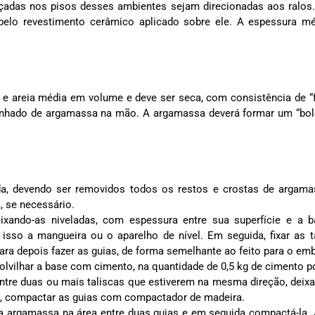
nçadas nos pisos desses ambientes sejam direcionadas aos ralos
lo revestimento cerâmico aplicado sobre ele. A espessura m
 e areia média em volume e deve ser seca, com consistência de “f
punhado de argamassa na mão. A argamassa deverá formar um “bo
da, devendo ser removidos todos os restos e crostas de argam
, se necessário.
eixando-as niveladas, com espessura entre sua superfície e a 
sso a mangueira ou o aparelho de nível. Em seguida, fixar as t
 para depois fazer as guias, de forma semelhante ao feito para o em
lvilhar a base com cimento, na quantidade de 0,5 kg de cimento p
tre duas ou mais taliscas que estiverem na mesma direção, deix
o, compactar as guias com compactador de madeira.
a argamassa na área entre duas guias e em seguida compactá-la.