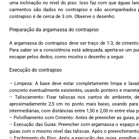
uma inclinação no nível do piso. Isso faz com que águas la
caimentos são dados no contrapiso e são acompanhados pe
contrapiso é de cerca de 3 cm. Observe o desenho:
Preparação da argamassa do contrapiso
A argamassa do contrapiso deve ser traço de 1:3, de cimento
Para saber se a consistência está adequada, aperta-se um 
escapar pelos dedos, como mostra o desenho a seguir.
Execução do contrapiso
– Limpeza: A base deve estar completamente limpa e lava
concreto eventualmente existentes, usando ponteiro e marreta
– Taliscamento: Fixar taliscas nos cantos do ambiente, d
aproximadamente 2,5 cm no ponto mais baixo, usando para i
intermediárias, com distâncias entre 1,50 e 2,00 m entre elas
– Polvilhamento com Cimento: Antes de preencher as guias, po
– Execução das Guias: Preencher com argamassa o espaço en
guias com o mesmo nível das taliscas. Após o preenchiment
– Enchimento do Piso: Após a execução das guias, espalhar 