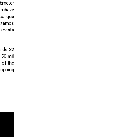
ubmeter
r-chave
sso que
Estamos
escenta
a de 32
 50 mil
 of the
hopping