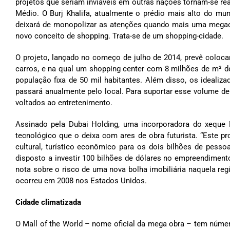
projetos que seriam inviáveis em outras nações tornam-se re
Médio. O Burj Khalifa, atualmente o prédio mais alto do mu
deixará de monopolizar as atenções quando mais uma megaobr
novo conceito de shopping. Trata-se de um shopping-cidade.
O projeto, lançado no começo de julho de 2014, prevê coloca
carros, e na qual um shopping center com 8 milhões de m² de
população fixa de 50 mil habitantes. Além disso, os ideali
passará anualmente pelo local. Para suportar esse volume de 
voltados ao entretenimento.
Assinado pela Dubai Holding, uma incorporadora do xeque
tecnológico que o deixa com ares de obra futurista. “Este 
cultural, turístico econômico para os dois bilhões de pessoa
disposto a investir 100 bilhões de dólares no empreendimento
nota sobre o risco de uma nova bolha imobiliária naquela re
ocorreu em 2008 nos Estados Unidos.
Cidade climatizada
O Mall of the World – nome oficial da mega obra – tem númer