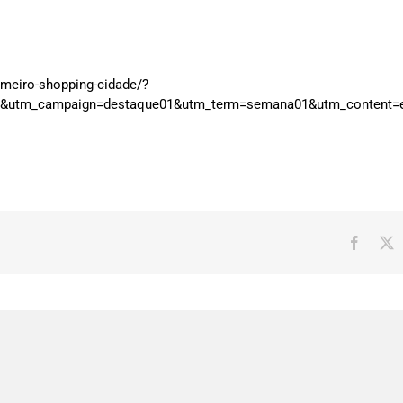
imeiro-shopping-cidade/?
&utm_campaign=destaque01&utm_term=semana01&utm_content=e
Facebo