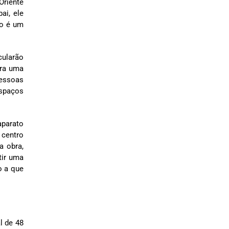
Oriente
ai, ele
do é um
cularão
ara uma
pessoas
espaços
aparato
 centro
a obra,
tir uma
o a que
l de 48