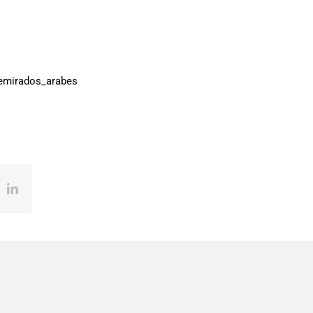
mirados_arabes
ok
X
LinkedIn