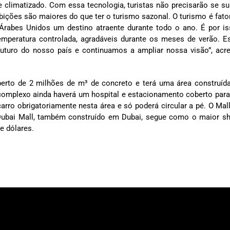
e climatizado. Com essa tecnologia, turistas não precisarão se s
bições são maiores do que ter o turismo sazonal. O turismo é fato
Árabes Unidos um destino atraente durante todo o ano. É por i
mperatura controlada, agradáveis durante os meses de verão. 
futuro do nosso país e continuamos a ampliar nossa visão”, acr
perto de 2 milhões de m³ de concreto e terá uma área construíd
 complexo ainda haverá um hospital e estacionamento coberto para
carro obrigatoriamente nesta área e só poderá circular a pé. O Mall
o Dubai Mall, também construído em Dubai, segue como o maior s
e dólares.