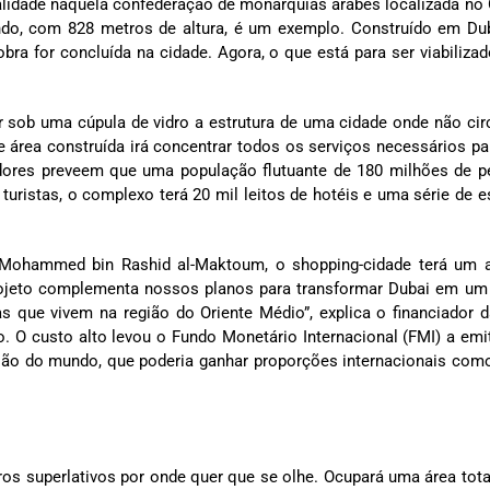
alidade naquela confederação de monarquias árabes localizada no 
ndo, com 828 metros de altura, é um exemplo. Construído em Dub
a for concluída na cidade. Agora, o que está para ser viabiliza
r sob uma cúpula de vidro a estrutura de uma cidade onde não cir
 área construída irá concentrar todos os serviços necessários p
zadores preveem que uma população flutuante de 180 milhões de 
turistas, o complexo terá 20 mil leitos de hotéis e uma série de 
 Mohammed bin Rashid al-Maktoum, o shopping-cidade terá um 
projeto complementa nossos planos para transformar Dubai em um
s que vivem na região do Oriente Médio”, explica o financiador d
. O custo alto levou o Fundo Monetário Internacional (FMI) a emi
gião do mundo, que poderia ganhar proporções internacionais com
os superlativos por onde quer que se olhe. Ocupará uma área tota