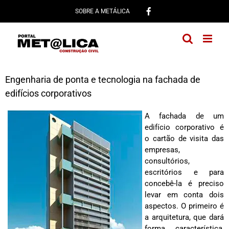
Ir
SOBRE A METÁLICA
para
o
conteúdo
Engenharia de ponta e tecnologia na fachada de
edifícios corporativos
A fachada de um
edifício corporativo é
o cartão de visita das
empresas,
consultórios,
escritórios e para
concebê-la é preciso
levar em conta dois
aspectos. O primeiro é
a arquitetura, que dará
forma, característica,