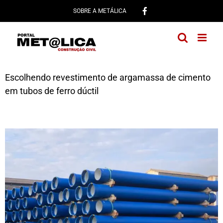
Ir
SOBRE A METÁLICA
para
o
conteúdo
Escolhendo revestimento de argamassa de cimento
em tubos de ferro dúctil