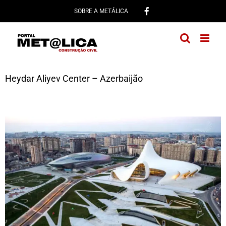
Ir
SOBRE A METÁLICA
para
o
conteúdo
Heydar Aliyev Center – Azerbaijão