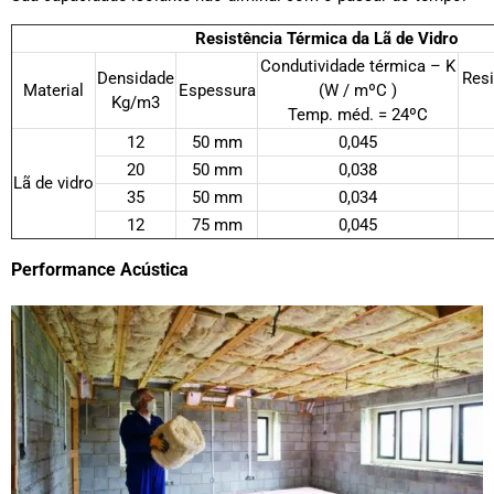
Resistência Térmica da Lã de Vidro
Condutividade térmica – K
Densidade
Resi
Material
Espessura
(W / mºC )
Kg/m3
Temp. méd. = 24ºC
12
50 mm
0,045
20
50 mm
0,038
Lã de vidro
35
50 mm
0,034
12
75 mm
0,045
Performance Acústica