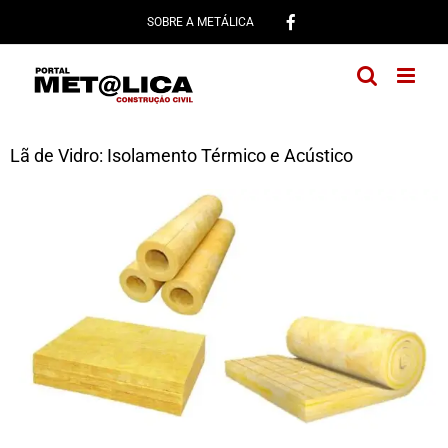
Ir
SOBRE A METÁLICA
para
o
conteúdo
Lã de Vidro: Isolamento Térmico e Acústico