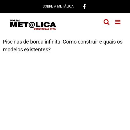
Ir
SOBRE A METÁLICA
para
o
conteúdo
Piscinas de borda infinita: Como construir e quais os
modelos existentes?