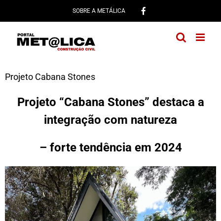
Ir
SOBRE A METÁLICA
para
o
conteúdo
Projeto Cabana Stones
Projeto “Cabana Stones” destaca a
integração com natureza
– forte tendência em 2024