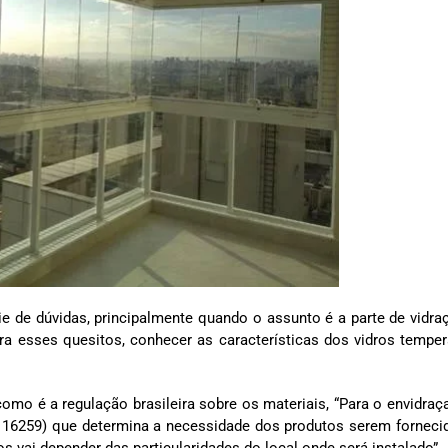
ie de dúvidas, principalmente quando o assunto é a parte de vidraç
ra esses quesitos, conhecer as características dos vidros tempe
 como é a regulação brasileira sobre os materiais, “Para o envidra
 16259) que determina a necessidade dos produtos serem fornec
s vai depender das particularidades do local onde será instalado”.