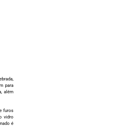
ebrada,
um para
a, além
e furos
o vidro
inado é