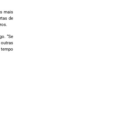
es mais
rtas de
iros.
go. “Se
 outras
o tempo