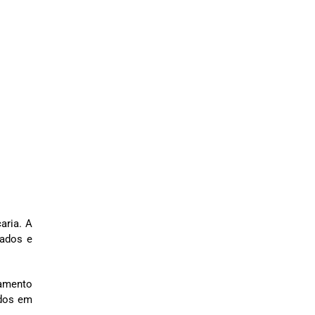
aria. A
rados e
çamento
idos em