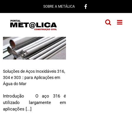
Ir
SOBRE A METÁLICA
para
o
conteúdo
Soluções de Aços Inoxidáveis 316,
304 e 303 :: para Aplicações em
Água do Mar
Introdução O aço 316 é
utilizado largamente em
aplicações [...]