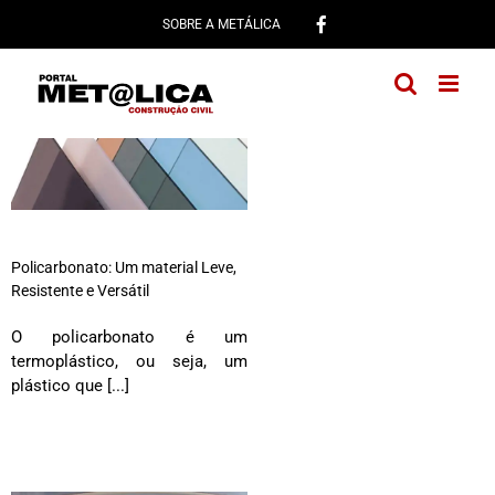
Ir
SOBRE A METÁLICA
para
o
conteúdo
Policarbonato: Um material Leve,
Resistente e Versátil
O policarbonato é um
termoplástico, ou seja, um
plástico que [...]