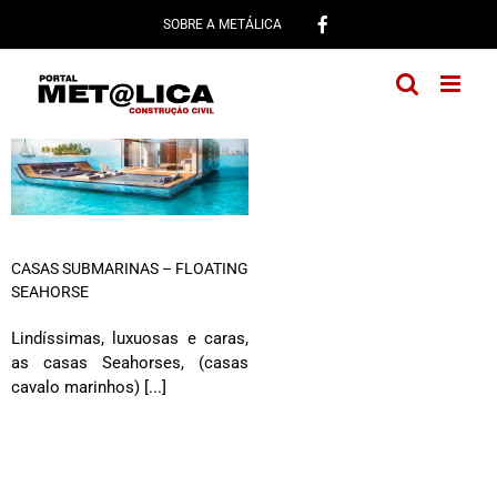
Ir
SOBRE A METÁLICA
para
o
conteúdo
CASAS SUBMARINAS – FLOATING
SEAHORSE
Lindíssimas, luxuosas e caras,
as casas Seahorses, (casas
cavalo marinhos) [...]