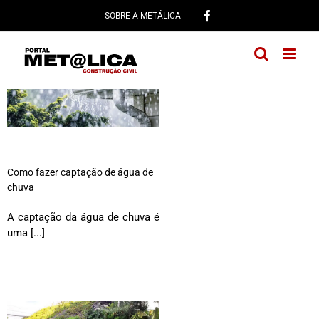
Ir
SOBRE A METÁLICA
para
o
conteúdo
Como fazer captação de água de
chuva
A captação da água de chuva é
uma [...]