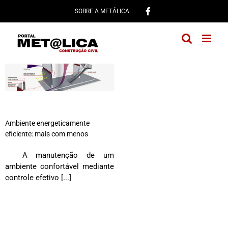
Ir
SOBRE A METÁLICA
para
o
conteúdo
Ambiente energeticamente
eficiente: mais com menos
A manutenção de um
ambiente confortável mediante
controle efetivo [...]