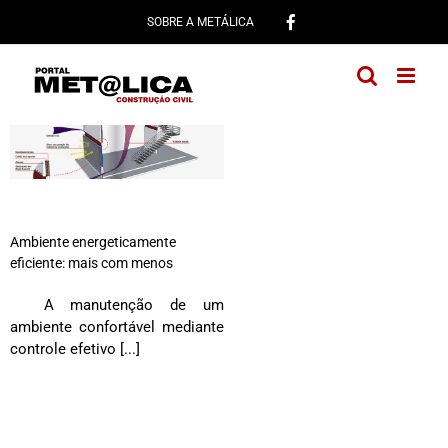
Ir
SOBRE A METÁLICA
para
o
conteúdo
Ambiente energeticamente
eficiente: mais com menos
A manutenção de um
ambiente confortável mediante
controle efetivo [...]