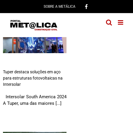
Ir
SOBRE A METÁLICA
para
o
conteúdo
Tuper destaca soluções em aço
para estruturas fotovoltaicas na
Intersolar
Intersolar South America 2024
A Tuper, uma das maiores [...]