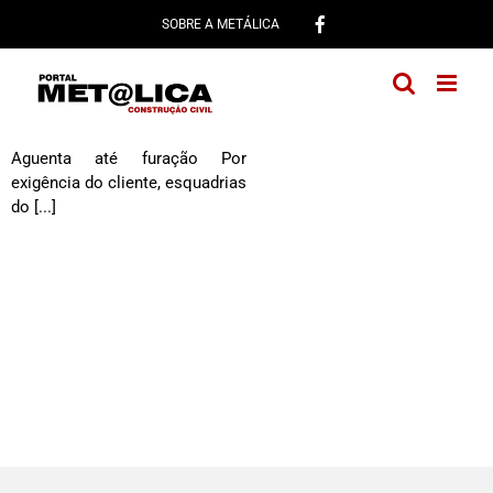
Ir
SOBRE A METÁLICA
para
o
conteúdo
Esquadrias Bank Boston
Aguenta até furação Por
exigência do cliente, esquadrias
do [...]