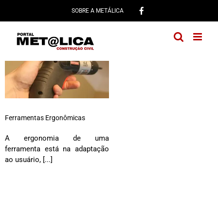
Ir
SOBRE A METÁLICA
para
o
conteúdo
Ferramentas Ergonômicas
A ergonomia de uma
ferramenta está na adaptação
ao usuário, [...]