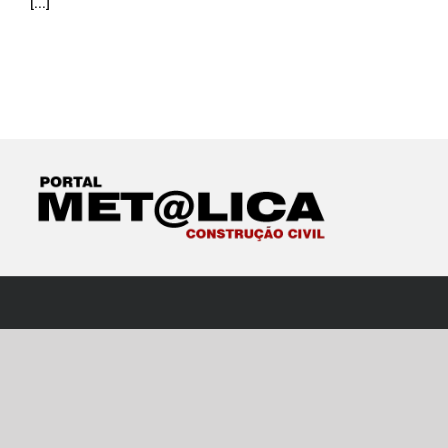
[...]