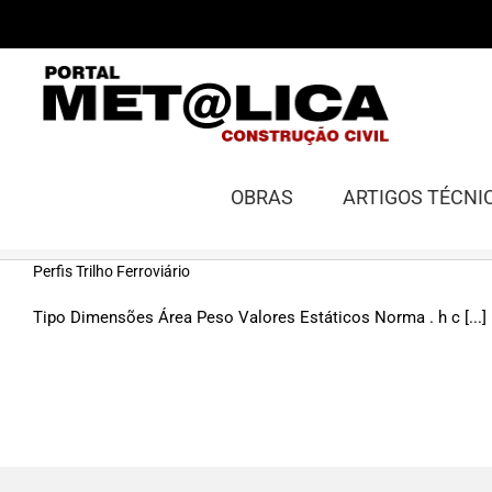
Ir
para
o
conteúdo
OBRAS
ARTIGOS TÉCNI
Perfis Trilho Ferroviário
Tipo Dimensões Área Peso Valores Estáticos Norma . h c [...]