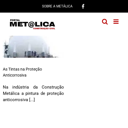
Ir
SOBRE A METÁLICA
para
o
conteúdo
As Tintas na Proteção
Anticorrosiva
Na indústria da Construção
Metálica a pintura de proteção
anticorrosiva [...]