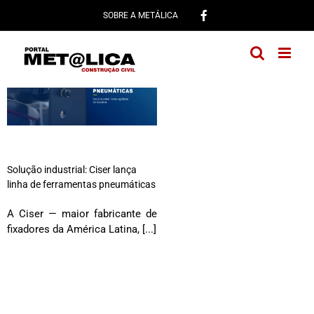
Ir
SOBRE A METÁLICA
para
o
conteúdo
Solução industrial: Ciser lança
linha de ferramentas pneumáticas
A Ciser — maior fabricante de
fixadores da América Latina, [...]