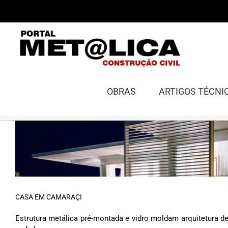
Ir
para
o
conteúdo
OBRAS
ARTIGOS TÉCNI
CASA EM CAMARAÇI
Estrutura metálica pré-montada e vidro moldam arquitetura d