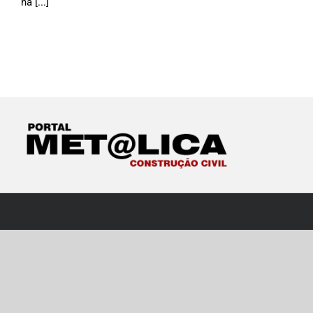
na [...]