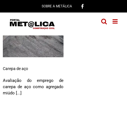
Ir
SOBRE A METÁLICA
para
o
conteúdo
Carepa de aço
Avaliação do emprego de
carepa de aço como agregado
miúdo [...]