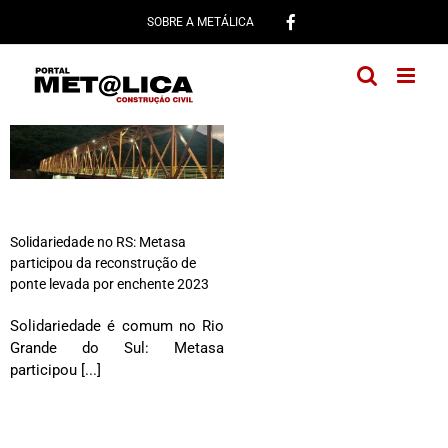
Ir
SOBRE A METÁLICA
para
o
conteúdo
Solidariedade no RS: Metasa
participou da reconstrução de
ponte levada por enchente 2023
Solidariedade é comum no Rio
Grande do Sul: Metasa
participou [...]