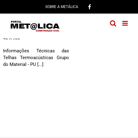
Ir
SOBRE A METÁLICA
para
o
conteúdo
Telhas Termoacústicas Trapézio
40 X 980
Informações Técnicas das
Telhas Termoacústicas Grupo
do Material - PU [...]