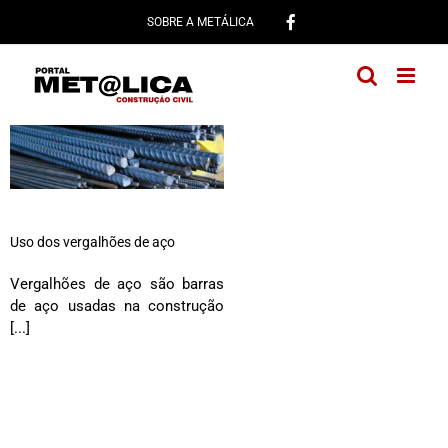
Ir
SOBRE A METÁLICA
para
o
conteúdo
Uso dos vergalhões de aço
Vergalhões de aço são barras
de aço usadas na construção
[...]