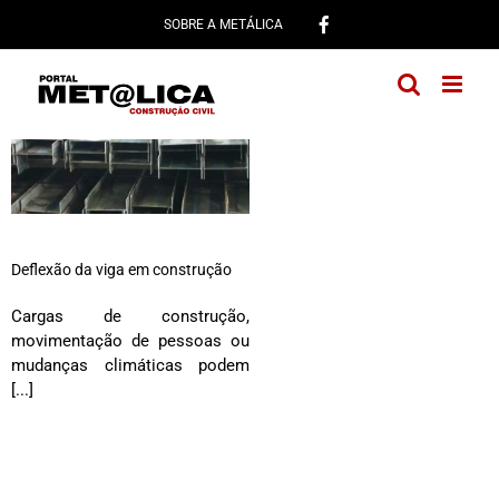
Ir
SOBRE A METÁLICA
para
o
conteúdo
Deflexão da viga em construção
Cargas de construção,
movimentação de pessoas ou
mudanças climáticas podem
[...]