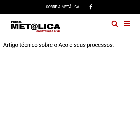
Ir
SOBRE A METÁLICA
para
o
conteúdo
Artigo técnico sobre o Aço e seus processos.