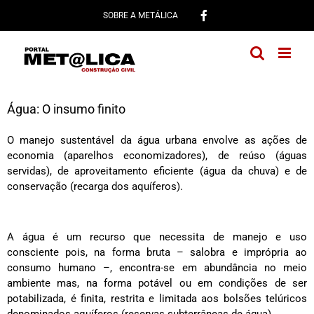
Ir
SOBRE A METÁLICA
para
o
conteúdo
Água: O insumo finito
O manejo sustentável da água urbana envolve as ações de
economia (aparelhos economizadores), de reúso (águas
servidas), de aproveitamento eficiente (água da chuva) e de
conservação (recarga dos aquíferos).
A água é um recurso que necessita de manejo e uso
consciente pois, na forma bruta – salobra e imprópria ao
consumo humano –, encontra-se em abundância no meio
ambiente mas, na forma potável ou em condições de ser
potabilizada, é finita, restrita e limitada aos bolsões telúricos
denominados aquíferos (reservas subterrâneas de água).