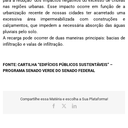
para a redução dos impactos negativos do excesso de chuvas
nas regiões urbanas. Esse impacto ocorre em função de a
urbanização recente de nossas cidades ter acarretado uma
excessiva área impermeabilizada com construções e
calçamentos, que impedem a necessária absorção das águas
pluviais pelo solo.
A recarga pode ocorrer de duas maneiras principais: bacias de
infiltração e valas de infiltração.
FONTE: CARTILHA “EDIFÍCIOS PÚBLICOS SUSTENTÁVEIS” –
PROGRAMA SENADO VERDE DO SENADO FEDERAL
Compartilhe essa Matéria e escolha a Sua Plataforma!
Facebook
X
LinkedIn