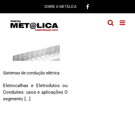
Ir
SOBRE A METÁLICA
para
o
conteúdo
Sistemas de condução elétrica
Eletrocalhas e Eletrodutos ou
Conduites: usos e aplicações O
segmento [...]