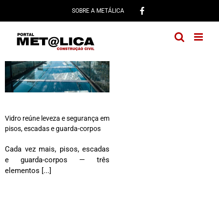
Ir
SOBRE A METÁLICA
para
o
conteúdo
Vidro reúne leveza e segurança em
pisos, escadas e guarda-corpos
Cada vez mais, pisos, escadas
e guarda-corpos — três
elementos [...]