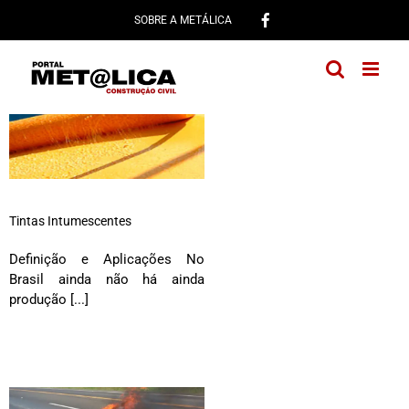
Ir
SOBRE A METÁLICA
para
o
conteúdo
Tintas Intumescentes
Definição e Aplicações No
Brasil ainda não há ainda
produção [...]