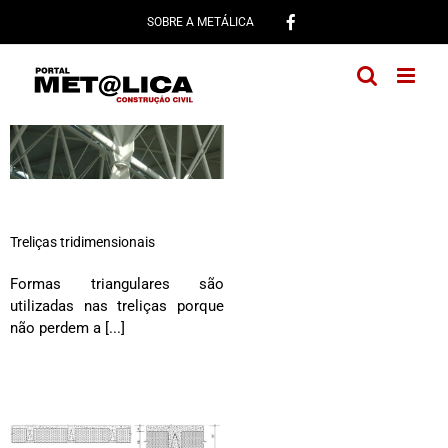
Ir
SOBRE A METÁLICA
para
o
conteúdo
Treliças tridimensionais
Formas triangulares são
utilizadas nas treliças porque
não perdem a [...]