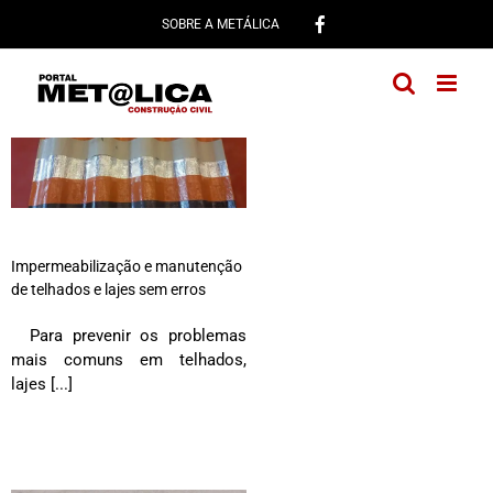
Ir
SOBRE A METÁLICA
para
o
conteúdo
Impermeabilização e manutenção
de telhados e lajes sem erros
Para prevenir os problemas
mais comuns em telhados,
lajes [...]