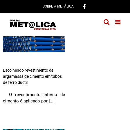
Ir
SOBRE A METÁLICA
para
o
conteúdo
Escolhendo revestimento de
argamassa de cimento em tubos
de ferro dúctil
O revestimento interno de
cimento é aplicado por [...]