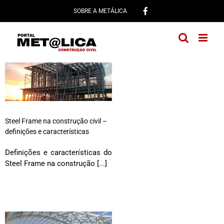
Ir
SOBRE A METÁLICA
para
o
conteúdo
Steel Frame na construção civil –
definições e características
Definições e características do
Steel Frame na construção [...]