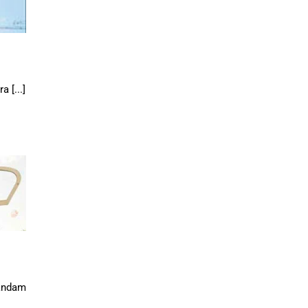
 [...]
andam